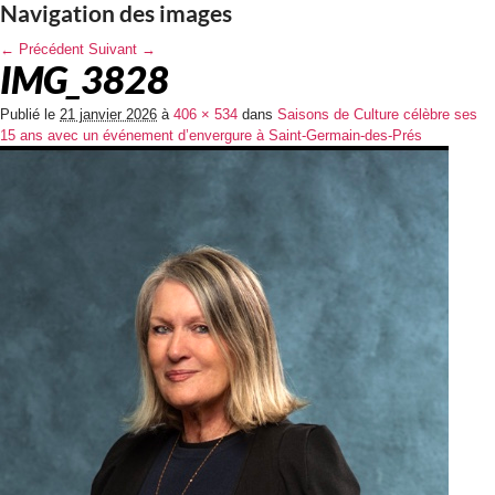
Navigation des images
← Précédent
Suivant →
IMG_3828
Publié le
21 janvier 2026
à
406 × 534
dans
Saisons de Culture célèbre ses
15 ans avec un événement d’envergure à Saint-Germain-des-Prés