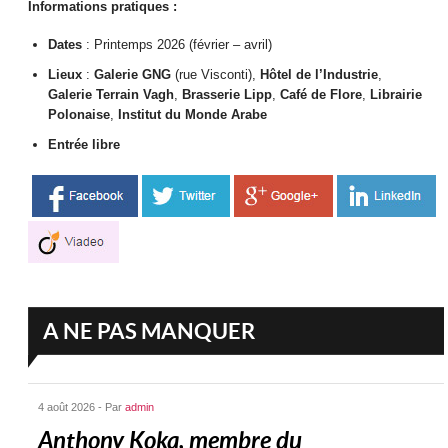
Informations pratiques :
Dates
: Printemps 2026 (février – avril)
Lieux
:
Galerie GNG
(rue Visconti),
Hôtel de l’Industrie
,
Galerie Terrain Vagh
,
Brasserie Lipp
,
Café de Flore
,
Librairie
Polonaise
,
Institut du Monde Arabe
Entrée libre
A NE PAS MANQUER
4 août 2026 - Par
admin
Anthony Koka, membre du