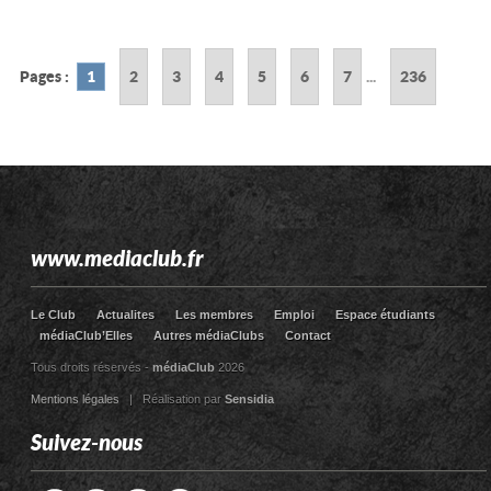
Pages :
1
2
3
4
5
6
7
...
236
www.mediaclub.fr
Le Club
Actualites
Les membres
Emploi
Espace étudiants
médiaClub’Elles
Autres médiaClubs
Contact
Tous droits réservés -
médiaClub
2026
Mentions légales
| Réalisation par
Sensidia
Suivez-nous