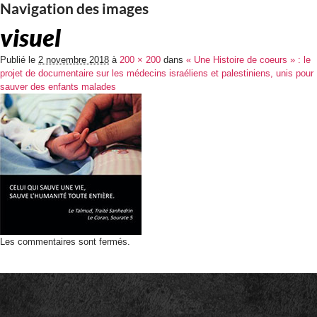
Navigation des images
visuel
Publié le
2 novembre 2018
à
200 × 200
dans
« Une Histoire de coeurs » : le
projet de documentaire sur les médecins israéliens et palestiniens, unis pour
sauver des enfants malades
Les commentaires sont fermés.