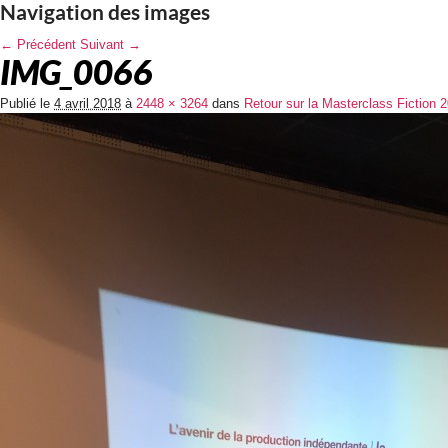
Navigation des images
← Précédent
Suivant →
IMG_0066
Publié le
4 avril 2018
à
2448 × 3264
dans
Retour sur la Masterclass Fiction 