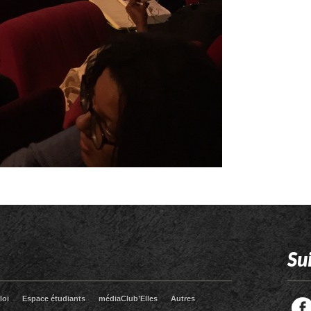
Su
loi
Espace étudiants
médiaClub’Elles
Autres
Facebook
Twitter
RSS
LinkedIn