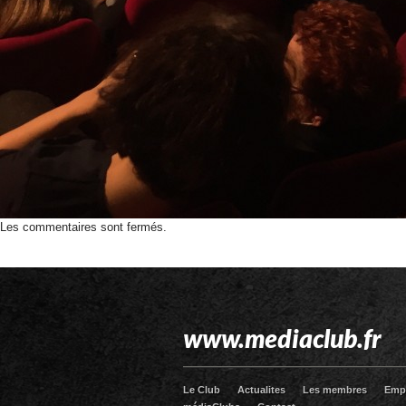
Les commentaires sont fermés.
www.mediaclub.fr
Le Club
Actualites
Les membres
Emp