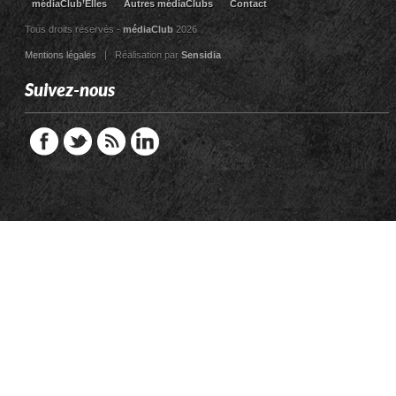
médiaClub’Elles
Autres médiaClubs
Contact
Tous droits réservés -
médiaClub
2026
Mentions légales
| Réalisation par
Sensidia
Suivez-nous