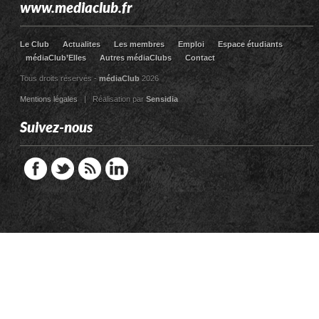
www.mediaclub.fr
Le Club
Actualites
Les membres
Emploi
Espace étudiants
médiaClub’Elles
Autres médiaClubs
Contact
Tous droits réservés -
médiaClub
2026
Mentions légales
| Réalisation par
Sensidia
Suivez-nous