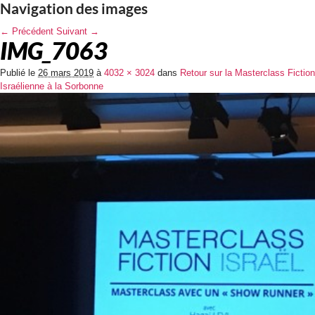
Navigation des images
← Précédent
Suivant →
IMG_7063
Publié le
26 mars 2019
à
4032 × 3024
dans
Retour sur la Masterclass Fiction
Israélienne à la Sorbonne