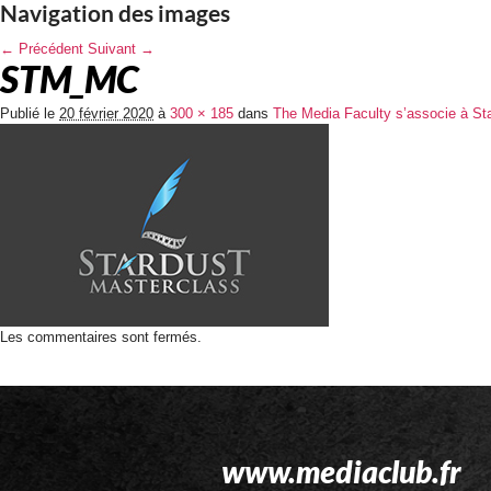
Navigation des images
← Précédent
Suivant →
STM_MC
Publié le
20 février 2020
à
300 × 185
dans
The Media Faculty s’associe à Star
Les commentaires sont fermés.
www.mediaclub.fr