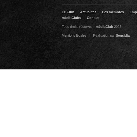
Le Club
Actualites
Les membres
Emp
médiaClubs
Contact
Tous droits réservés -
médiaClub
2026
Mentions légales
| Réalisation par
Sensidia