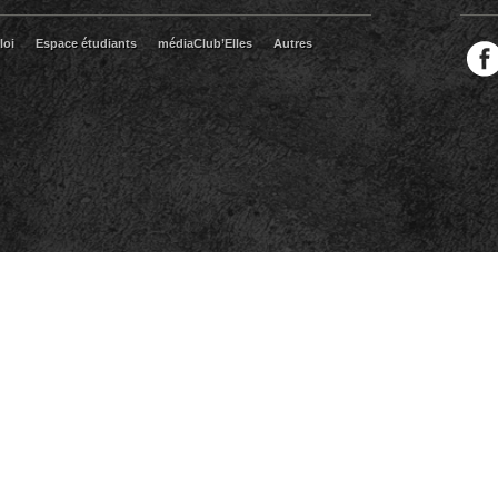
loi
Espace étudiants
médiaClub’Elles
Autres
Facebook
Twitter
RSS
LinkedIn