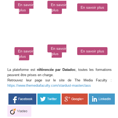
En savoir
En savoir
En savoir plus
plus
plus
Le métier de
Le métier de
Scénariste
Créer des Séries TV
Producteur
De la page blanche au
De la page blanche au petit
Réaliser l’impossible
grand écran
écran
En savoir
En savoir
En savoir plus
plus
plus
La plateforme est
référencée par Datadoc
, toutes les formations
peuvent être prises en charge.
Retrouvez leur page sur le site de The Media Faculty :
https://www.themediafaculty.com/stardust-masterclass