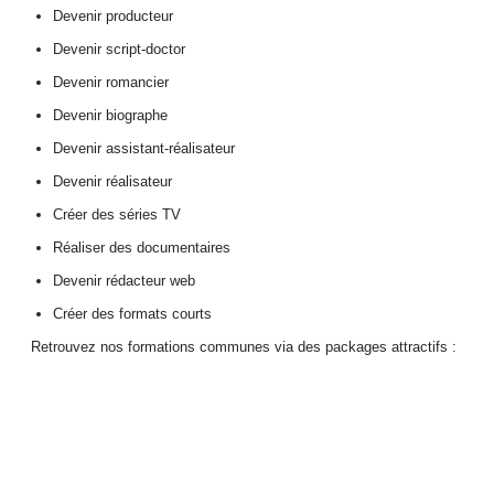
Devenir producteur
Devenir script-doctor
Devenir romancier
Devenir biographe
Devenir assistant-réalisateur
Devenir réalisateur
Créer des séries TV
Réaliser des documentaires
Devenir rédacteur web
Créer des formats courts
Retrouvez nos formations communes via des packages attractifs :
Créer des
Devenir Script-
Réaliser des
Formats Courts
doctor
Documentaires
Courts métrages,
Perfectionner un
De la page blanche à la
programmes courts,…
scénario
diffusion