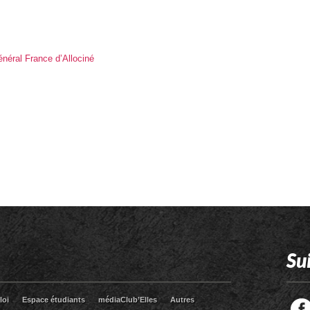
néral France d’Allociné
Su
loi
Espace étudiants
médiaClub’Elles
Autres
Facebook
Twitter
RSS
LinkedIn