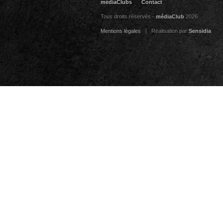
médiaClubs
Contact
Tous droits réservés -
médiaClub
2026
Mentions légales
| Réalisation par
Sensidia