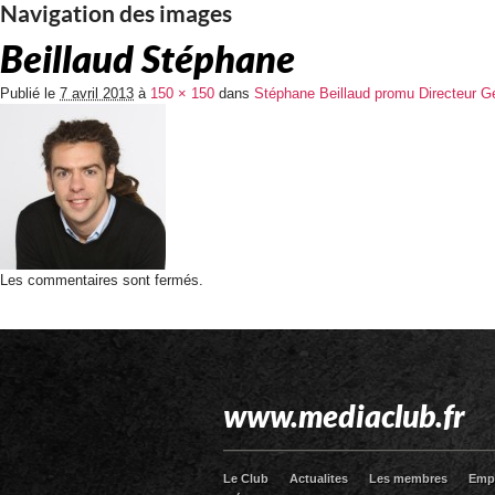
Navigation des images
Beillaud Stéphane
Publié le
7 avril 2013
à
150 × 150
dans
Stéphane Beillaud promu Directeur Gé
Les commentaires sont fermés.
www.mediaclub.fr
Le Club
Actualites
Les membres
Emp