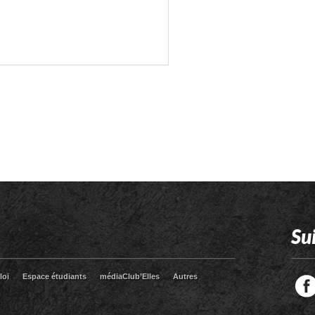
Su
loi
Espace étudiants
médiaClub’Elles
Autres
Facebook
Twitter
RSS
LinkedIn