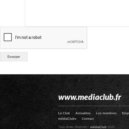
www.mediaclub.fr
Le Club
Actualites
Les membres
Emp
médiaClubs
Contact
Tous droits réservés -
médiaClub
2026