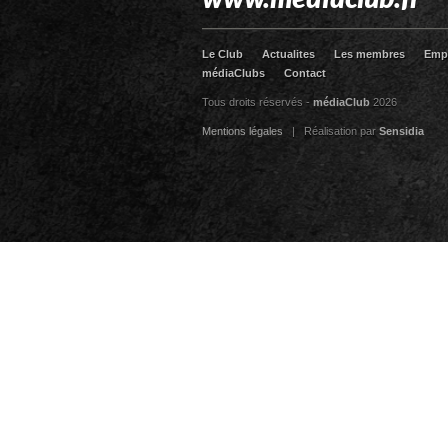
Le Club
Actualites
Les membres
Emp
médiaClubs
Contact
Tous droits réservés -
médiaClub
2026
Mentions légales
| Réalisation par
Sensidia