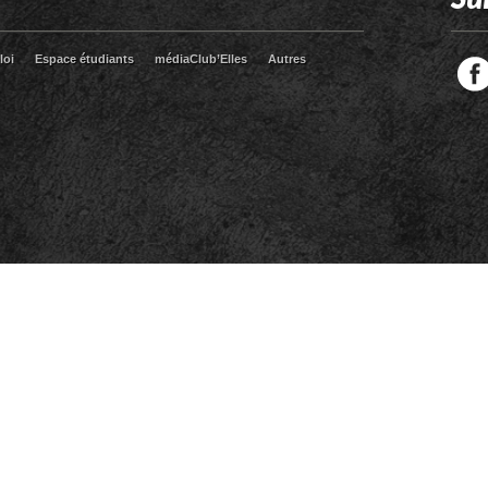
loi
Espace étudiants
médiaClub’Elles
Autres
Facebook
Twitter
RSS
LinkedIn