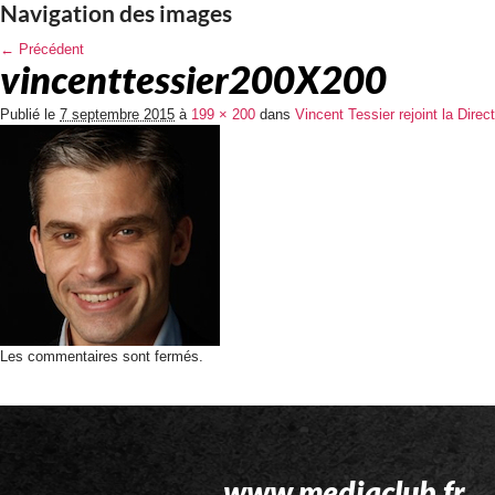
Navigation des images
← Précédent
vincenttessier200X200
Publié le
7 septembre 2015
à
199 × 200
dans
Vincent Tessier rejoint la Dir
Les commentaires sont fermés.
www.mediaclub.fr