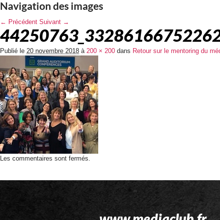
Navigation des images
← Précédent
Suivant →
44250763_33286166752262
Publié le
20 novembre 2018
à
200 × 200
dans
Retour sur le mentoring du m
Les commentaires sont fermés.
www.mediaclub.fr