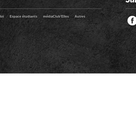
loi
Espace étudiants
médiaClub’Elles
Autres
Facebook
Twitter
RSS
LinkedIn