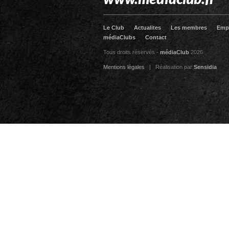
Le Club
Actualites
Les membres
Emp
médiaClubs
Contact
Tous droits réservés -
médiaClub
2026
Mentions légales
| Réalisation par
Sensidia