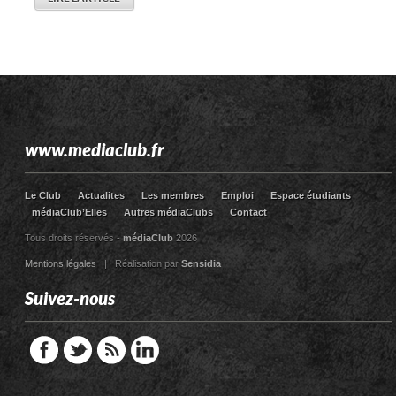
www.mediaclub.fr
Le Club
Actualites
Les membres
Emploi
Espace étudiants
médiaClub’Elles
Autres médiaClubs
Contact
Tous droits réservés -
médiaClub
2026
Mentions légales
| Réalisation par
Sensidia
Suivez-nous