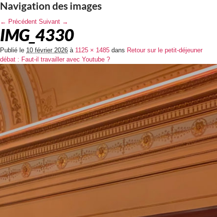
Navigation des images
← Précédent
Suivant →
IMG_4330
Publié le
10 février 2026
à
1125 × 1485
dans
Retour sur le petit-déjeuner
débat : Faut-il travailler avec Youtube ?