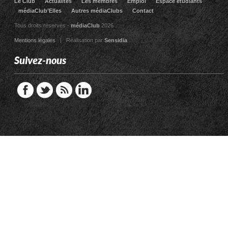
Le Club
Actualites
Les membres
Emploi
Espace étudiants
médiaClub’Elles
Autres médiaClubs
Contact
Tous droits réservés -
médiaClub
2026
Mentions légales
| Réalisation par
Sensidia
Suivez-nous