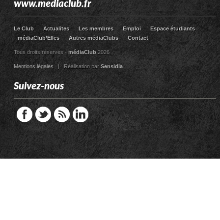
www.mediaclub.fr
Le Club
Actualites
Les membres
Emploi
Espace étudiants
médiaClub’Elles
Autres médiaClubs
Contact
Tous droits réservés -
médiaClub
2026
Mentions légales
| Réalisation par
Sensidia
Suivez-nous