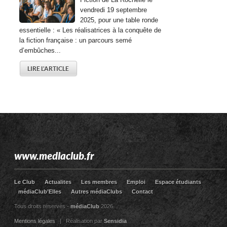
vendredi 19 septembre
2025, pour une table ronde
essentielle : « Les réalisatrices à la conquête de
la fiction française : un parcours semé
d’embûches...
LIRE L'ARTICLE
www.mediaclub.fr
Le Club
Actualites
Les membres
Emploi
Espace étudiants
médiaClub’Elles
Autres médiaClubs
Contact
Tous droits réservés -
médiaClub
2026
Mentions légales
| Réalisation par
Sensidia