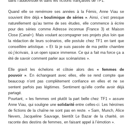
dans l’audiovisuel et dans les fictions françaises de TF1.
Quand elle se remémore ses années à la Fémis, Anne Viau se
souvient être déjà
« boulimique de séries »
. Ainsi, c’est presque
naturellement qu’au terme de ses études, elle commence à écrire
pour des séries comme Adresse inconnue (France 3) et Maison
Close (Canal+). Mais voulant accompagner ses projets plus loin que
la rédaction de leurs scénarios, elle postule chez TF1 en tant que
conseillère artistique. « Et là je suis passée de ma petite chambre
où j’écrivais, à un open space immense. Ce qui a fait ma force ça a
été de savoir comment parler aux scénaristes ».
Elle gravit les échelons et côtoie alors des
« femmes de
pouvoir »
. En échangeant avec elles, elle se rend compte que
beaucoup n’ont pas complètement confiance en elles et ne se
sentent parfois pas légitimes. Sentiment qu’elle confie avoir déjà
partagé.
Pourtant, « les femmes ont plutôt la part belle chez TF1 » assure
Anne Viau, qui souligne une
solidarité
entre celles-ci. Les héroïnes
de fictions de la chaîne ne sont pas en reste. « Sam, Munch, Alice
Nevers, Jacqueline Sauvage, bientôt Le Bazar de la charité, on
raconte des destins de femmes, en faisant appel à l’émotion ».