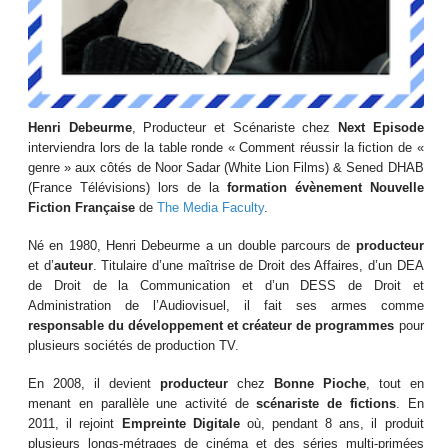
Henri Debeurme
, Producteur et Scénariste chez
Next Episode
interviendra lors de la table ronde « Comment réussir la fiction de «
genre » aux côtés de Noor Sadar (White Lion Films) & Sened DHAB
(France Télévisions) lors de la
formation évènement Nouvelle
Fiction Française
de
The Media Faculty
.
Né en 1980, Henri Debeurme a un double parcours de
producteur
et d’
auteur
. Titulaire d’une maîtrise de Droit des Affaires, d’un DEA
de Droit de la Communication et d’un DESS de Droit et
Administration de l’Audiovisuel, il fait ses armes comme
responsable du développement et créateur de programmes
pour
plusieurs sociétés de production TV.
En 2008, il devient
producteur
chez
Bonne Pioche
, tout en
menant en parallèle une activité de
scénariste
de fictions
. En
2011, il rejoint
Empreinte Digitale
où, pendant 8 ans, il produit
plusieurs longs-métrages de cinéma et des séries multi-primées