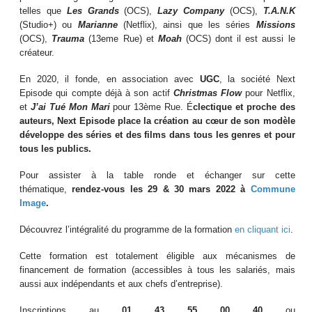
telles que
Les Grands
(OCS),
Lazy Company
(OCS),
T.A.N.K
(Studio+) ou
Marianne
(Netflix), ainsi que les séries
Missions
(OCS),
Trauma
(13eme Rue) et
Moah
(OCS) dont il est aussi le
créateur.
En 2020, il fonde, en association avec
UGC
, la société Next
Episode qui compte déjà à son actif
Christmas Flow
pour Netflix,
et
J’ai Tué Mon Mari
pour 13ème Rue. É
clectique et proche des
auteurs, Next Episode place la création au cœur de son modèle
développe des séries et des films dans tous les genres et pour
tous les publics.
Pour assister à la table ronde et échanger sur cette
thématique,
rendez-vous les 29 & 30 mars 2022 à
Commune
Image
.
Découvrez l’intégralité du programme de la formation
en cliquant ici
.
Cette formation est totalement éligible aux mécanismes de
financement de formation (accessibles à tous les salariés, mais
aussi aux indépendants et aux chefs d’entreprise).
Inscriptions au
01 43 55 00 40
ou