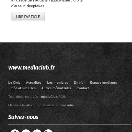
à l’usage de l’IA dans l’audiovisuel : droits
d’auteur, deepfakes,...
LIRE L'ARTICLE
www.mediaclub.fr
Le Club
Actualites
Les membres
Emploi
Espace étudiants
médiaClub’Elles
Autres médiaClubs
Contact
Tous droits réservés -
médiaClub
2026
Mentions légales
| Réalisation par
Sensidia
Suivez-nous