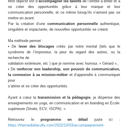
Mon objectif est d’
accompagner les talents
de l’ombre à briller et à
se créer des opportunités grâce à leur marque et leur
communication personnelle, et ce même lorsqu’ils n’aiment pas se
mettre en avant.
Par la création d’une
communication personnelle
authentique,
singulière et impactante, de nouvelles opportunités se créent.
Ma méthode permet :
• De
lever des blocages
créés par notre mental (tels que le
syndrome de l’imposteur, la peur du regard des autres, ou la
recherche de
validation extérieure, etc ) que je nomme avec humour, « Gérard »,.
• De
renforcer son leadership, son pouvoir de communication,
la connexion à sa mission-métier
et d’apprendre à communiquer
pour
s’attirer et se créer des opportunités.
Ayant à cœur la
transmission et la pédagogie
, je dispense des
enseignements en yoga, en communication et en branding en Ecole
supérieure (Strate, ECV, ISCPA). »
Retrouvez le
programme en détail
juste ici :
https://themediafaculty.com/2022/10/03/accompagnement-