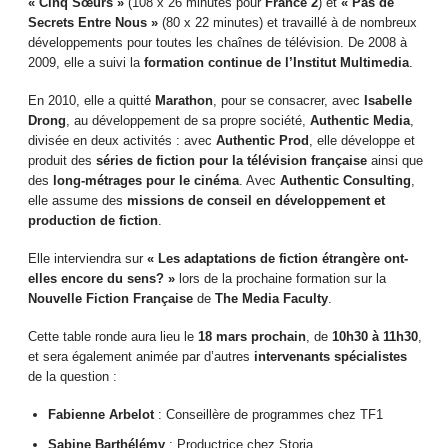
« Cinq Sœurs »
(108 x 26 minutes pour
France 2
) et
« Pas de
Secrets Entre Nous »
(80 x 22 minutes) et travaillé à de nombreux
développements pour toutes les chaînes de télévision. De 2008 à
2009, elle a suivi la
formation continue de l’Institut Multimedia
.
En 2010, elle a quitté
Marathon
, pour se consacrer, avec
Isabelle
Drong
, au développement de sa propre société,
Authentic Media
,
divisée en deux activités : avec
Authentic Prod
, elle développe et
produit des
séries de fiction pour la télévision française
ainsi que
des
long-métrages pour le cinéma
. Avec
Authentic Consulting
,
elle assume des
missions de conseil en développement et
production de fiction
.
Elle interviendra sur
« Les adaptations de fiction étrangère ont-
elles encore du sens? »
lors de la prochaine formation sur la
Nouvelle Fiction Française
de
The Media Faculty
.
Cette table ronde aura lieu le
18 mars prochain
, de
10h30 à 11h30
,
et sera également animée par d’autres
intervenants spécialistes
de la question :
Fabienne Arbelot
: Conseillère de programmes chez TF1
Sabine Barthélémy
: Productrice chez Storia