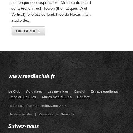
numérique éco-responsable. Membre du board
de la French Tech Toulon (thématiques IA et
Vertical), elle est co-fondatrice de Nexus Inari,
studio de...
LIRE L'ARTICLE
www.mediaclub.fr
Le Club
Actualites
Les membres
Emploi
Espace étudiants
médiaClub’Elles
Autres médiaClubs
Contact
Tous droits réservés -
médiaClub
2026
Mentions légales
| Réalisation par
Sensidia
Suivez-nous