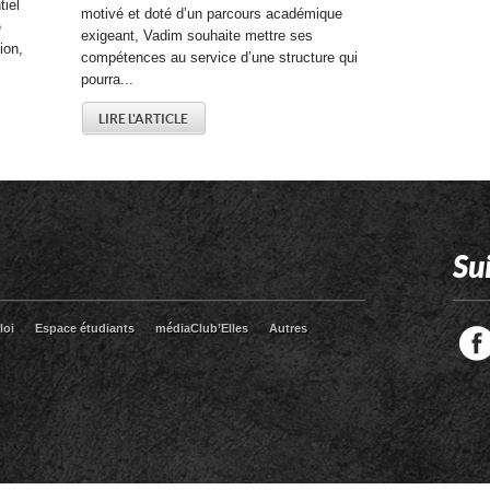
iel
motivé et doté d’un parcours académique
e
exigeant, Vadim souhaite mettre ses
ion,
compétences au service d’une structure qui
pourra...
LIRE L'ARTICLE
Su
loi
Espace étudiants
médiaClub’Elles
Autres
Facebook
Twitter
RSS
LinkedIn