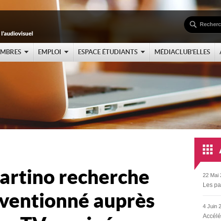
EMBRES
EMPLOI
ESPACE ÉTUDIANTS
MÉDIACLUB’ELLES
artino recherche
22 Mai 
Les pa
nventionné auprès
4 Juin 
Accélé