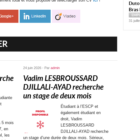
sement total et vous propose de télécharger son CV
ici
!
Dutoi
Bras 
EMP
31 juill
ER
24 juin 2026 - Par
admin
rche
Vadim LESBROUSSARD
DJILLALI-AYAD recherche
un stage de deux mois
udiante
t
Étudiant à l’ESCP et
également étudiant en
droit, Vadim
à 5 mois
LESBROUSSARD
7, en
DJILLALI-AYAD recherche
l, les
un stage d’une durée de deux mois. Sérieux,