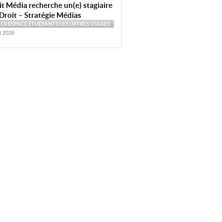
t Média recherche un(e) stagiaire
Droit – Stratégie Médias
LOI
ESPACE ÉTUDIANTS
LES OFFRES
STAGES
et 2026