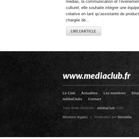
médias, la communication et l’événement
culturel, elle souhaite intégrer une équip
créative en tant qu’assistante de product
chargée de...
LIRE L'ARTICLE
www.mediaclub.fr
Le Club
Actualites
Les membres
Emp
médiaClubs
Contact
Tous droits réservés -
médiaClub
2026
Mentions légales
| Réalisation par
Sensidia