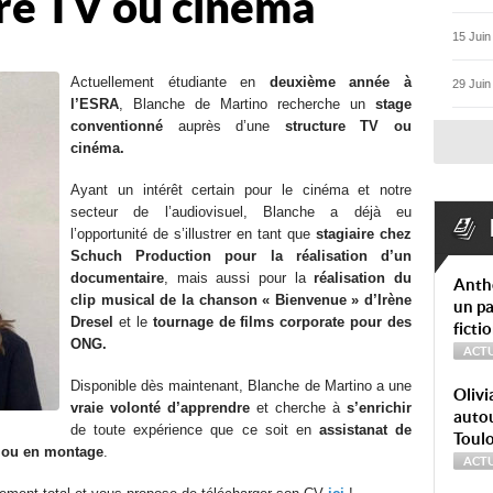
ure TV ou cinéma
15 Juin
Actuellement étudiante en
deuxième année à
29 Juin
l’ESRA
, Blanche de Martino recherche un
stage
conventionné
auprès d’une
structure TV ou
cinéma.
Ayant un intérêt certain pour le cinéma et notre
secteur de l’audiovisuel, Blanche a déjà eu
l’opportunité de s’illustrer en tant que
stagiaire chez
Schuch Production pour la réalisation d’un
documentaire
, mais aussi pour la
réalisation du
Anth
clip musical de la chanson « Bienvenue » d’Irène
un pa
Dresel
et le
tournage de films corporate pour des
ficti
ONG.
ACTU
Disponible dès maintenant, Blanche de Martino a une
Olivi
vraie volonté d’apprendre
et cherche à
s’enrichir
autou
de toute expérience que ce soit en
assistanat de
Toul
 ou en montage
.
ACTU