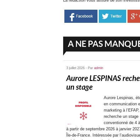
La rédaction vous assure de son investis
A NE PAS MANQU
3 juillet 2026 - Par
admin
Aurore LESPINAS reche
un stage
Aurore Lespinas, ét
en communication e
marketing à l’EFAP,
recherche un stage
conventionné de 4 
à partir de septembre 2026 à janvier 202
Île-de-France. Intéressée par l’audiovisue