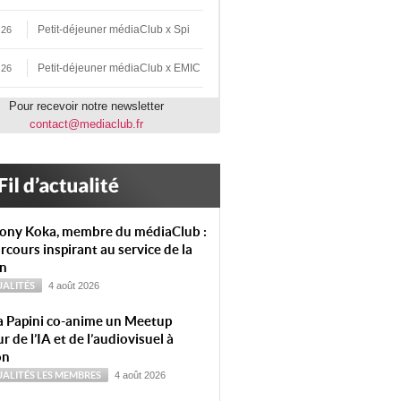
Petit-déjeuner médiaClub x Spi
 26
Petit-déjeuner médiaClub x EMIC
 26
Pour recevoir notre newsletter
contact@mediaclub.fr
ony Koka, membre du médiaClub :
rcours inspirant au service de la
on
ALITÉS
4 août 2026
a Papini co-anime un Meetup
r de l’IA et de l’audiovisuel à
on
ALITÉS
LES MEMBRES
4 août 2026