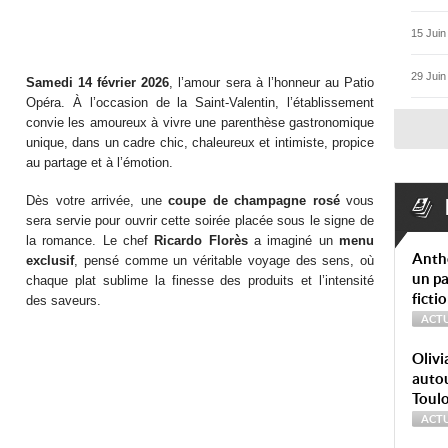
15 Juin
29 Juin
Samedi 14 février 2026
, l’amour sera à l’honneur au Patio
Opéra. À l’occasion de la Saint-Valentin, l’établissement
convie les amoureux à vivre une parenthèse gastronomique
unique, dans un cadre chic, chaleureux et intimiste, propice
au partage et à l’émotion.
Dès votre arrivée, une
coupe de champagne rosé
vous
sera servie pour ouvrir cette soirée placée sous le signe de
la romance. Le chef
Ricardo Florès
a imaginé un
menu
Anth
exclusif
, pensé comme un véritable voyage des sens, où
un pa
chaque plat sublime la finesse des produits et l’intensité
ficti
des saveurs.
ACTU
Olivi
autou
Toul
ACTU