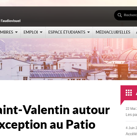
EMBRES
EMPLOI
ESPACE ÉTUDIANTS
MÉDIACLUB’ELLES
aint-Valentin autour
22 Mai 
Les pa
exception au Patio
4 Juin 
Accélé