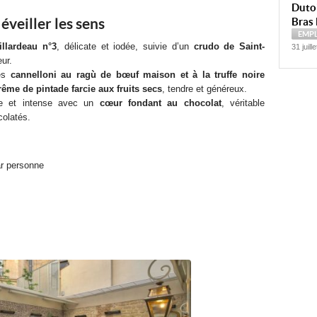
Dutoi
veiller les sens
Bras 
EMP
illardeau n°3
, délicate et iodée, suivie d’un
crudo de Saint-
31 juill
eur.
des
cannelloni au ragù de bœuf maison et à la truffe noire
ême de pintade farcie aux fruits secs
, tendre et généreux.
ce et intense avec un
cœur fondant au chocolat
, véritable
colatés.
ar personne