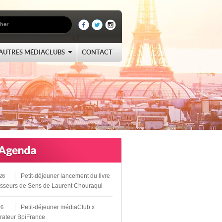
AUTRES MÉDIACLUBS
CONTACT
Petit-déjeuner lancement du livre
26
sseurs de Sens de Laurent Chouraqui
Petit-déjeuner médiaClub x
26
rateur BpiFrance