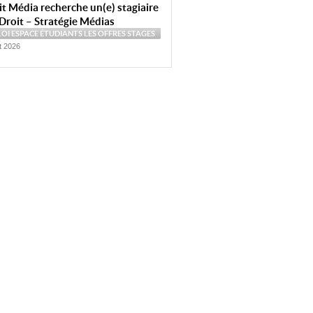
t Média recherche un(e) stagiaire
Droit – Stratégie Médias
LOI
ESPACE ÉTUDIANTS
LES OFFRES
STAGES
et 2026