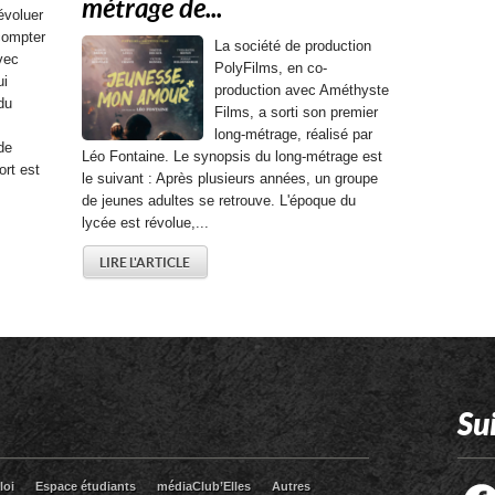
métrage de...
évoluer
compter
La société de production
vec
PolyFilms, en co-
ui
production avec Améthyste
 du
Films, a sorti son premier
long-métrage, réalisé par
de
Léo Fontaine. Le synopsis du long-métrage est
ort est
le suivant : Après plusieurs années, un groupe
de jeunes adultes se retrouve. L'époque du
lycée est révolue,...
LIRE L'ARTICLE
Su
loi
Espace étudiants
médiaClub’Elles
Autres
Facebook
Twitter
RSS
LinkedIn