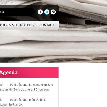
AUTRES MÉDIACLUBS
CONTACT
Petit-déjeuner lancement du livre
26
sseurs de Sens de Laurent Chouraqui
Petit-déjeuner médiaClub x
26
rateur BpiFrance