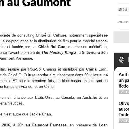
0h au Gaumont
15 Juin
29 Juin
ociété de consulting
Chloé G. Culture
, notamment spécialisée
 la co-production et la distribution de film pour le marché franco-
ois, et fondée par par
Chloé Rui Guo
, membre du médiaClub,
ente l’avant-première de
The Monkey King 2
le
5 février à 20h
Gaumont Parnasse.
ilm, réalisé par Pou-Soi Cheang et distribué par
China Lion
,
Anth
nt de Chloé G. Culture, sortira simultanément dans 60 villes sur 4
un pa
inents. ET pour la première fois, un blockbuster chinois sort en
ficti
 temps en France, et en Chine.
ACTU
s en simultanée aux Etats-Unis, au Canada, en Australie et en
Olivi
ertain succès.
autou
le n’est autre que
Jackie Chan
.
Toul
ACTU
ier 2016, à 20h au Gaumont Parnasse
, en présence de
Loan