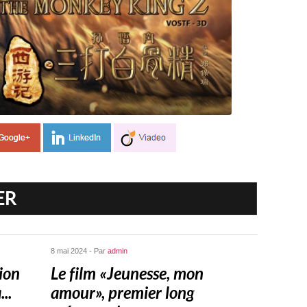
ER
8 mai 2024 - Par
admin
ion
Le film « Jeunesse, mon
..
amour », premier long