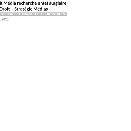
t Média recherche un(e) stagiaire
Droit – Stratégie Médias
LOI
ESPACE ÉTUDIANTS
LES OFFRES
STAGES
et 2026