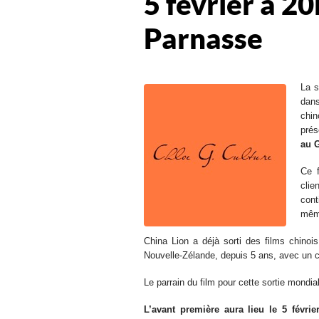
5 février à 2
Parnasse
La s
dans
chin
prés
au 
Ce f
clie
cont
même
China Lion a déjà sorti des films chinoi
Nouvelle-Zélande, depuis 5 ans, avec un c
Le parrain du film pour cette sortie mondia
L’avant première aura lieu le 5 févr