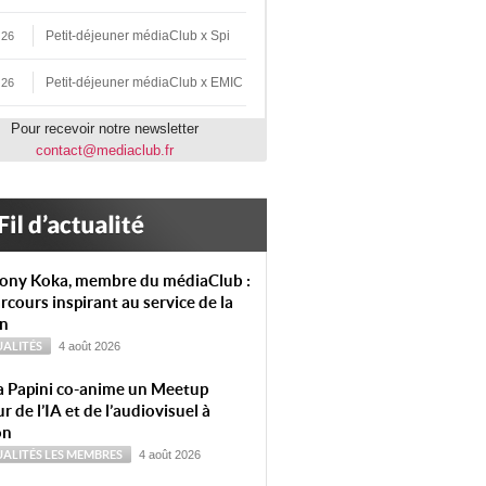
Petit-déjeuner médiaClub x Spi
 26
Petit-déjeuner médiaClub x EMIC
 26
Pour recevoir notre newsletter
contact@mediaclub.fr
ony Koka, membre du médiaClub :
rcours inspirant au service de la
on
ALITÉS
4 août 2026
a Papini co-anime un Meetup
r de l’IA et de l’audiovisuel à
on
ALITÉS
LES MEMBRES
4 août 2026