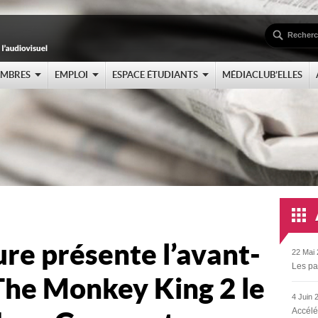
EMBRES
EMPLOI
ESPACE ÉTUDIANTS
MÉDIACLUB’ELLES
ure présente l’avant-
22 Mai 
Les pa
The Monkey King 2 le
4 Juin 
Accélé