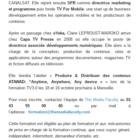
CANALSAT. Elle rejoint ensuite
SFR
comme
directrice marketing
et programme
puis fonde
TV For Mobile
, une start up de business
développement entre les opérateurs mobiles et les producteurs de
contenus
Après un passage chez
eYeka,
Claire LEPROUST-MAROKO arrive
chez
Capa TV
Presse
en 2008 où elle occupe le poste de
directrice associée développements numériques
. Elle alors a la
charge de la conception, production de contenus, sites et
applications autour des programmes documentaires, magazines TV
et fiction diffusés en télévision.
Elle tiendra l’atelier «
Produire & Distribuer des contenus
ATAWAD: “Anytime, Anywhere, Any device »
» lors de la
formation TV3.0 les 18 et 19 octobre prochains à Marseille.
Pour vous inscrire, contactez l’équipe de
The Media Faculty
au
01
43 55 00 40
ou par mail à
l’adresse :
formation@themediafaculty.com
.
Cette formation est éligible au plan de formation et aux mécanismes
de prise en charge de la formation continue, que vous soyez gérant,
indépendant, intermittent, demandeur d’emploi, etc.