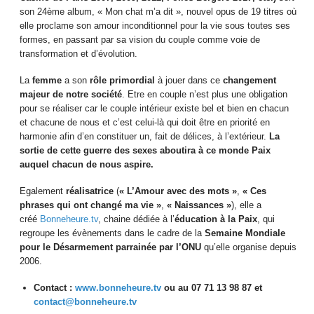
son 24ème album, « Mon chat m’a dit », nouvel opus de 19 titres où
elle proclame son amour inconditionnel pour la vie sous toutes ses
formes, en passant par sa vision du couple comme voie de
transformation et d’évolution.
La
femme
a son
rôle primordial
à jouer dans ce
changement
majeur de notre société
. Etre en couple n’est plus une obligation
pour se réaliser car le couple intérieur existe bel et bien en chacun
et chacune de nous et c’est celui-là qui doit être en priorité en
harmonie afin d’en constituer un, fait de délices, à l’extérieur.
La
sortie de cette guerre des sexes aboutira à ce monde Paix
auquel chacun de nous aspire.
Egalement
réalisatrice
(
« L’Amour avec des mots »
,
« Ces
phrases qui ont changé ma vie »
,
« Naissances »
), elle a
créé
Bonneheure.tv
, chaine dédiée à l’
éducation à la Paix
, qui
regroupe les évènements dans le cadre de la
Semaine Mondiale
pour le Désarmement parrainée par l’ONU
qu’elle organise depuis
2006.
Contact :
www.bonneheure.tv
ou au 07 71 13 98 87 et
contact@bonneheure.tv