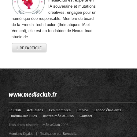
médiaClub est experte en
IA souveraine et mutations
créatives, engagée pour un
numérique éco-responsable. Membre du board
de la French Tech Toulon (thématiques IA et
Vertical), elle est co-fondatrice de Nexus Inari,
studio de...
LIRE L'ARTICLE
www.mediaclub.fr
Le Club
Actualites
Les membres
Emploi
Espace étudiants
médiaClub’Elles
Autres médiaClubs
Contact
Tous droits réservés -
médiaClub
2026
Mentions légales
| Réalisation par
Sensidia