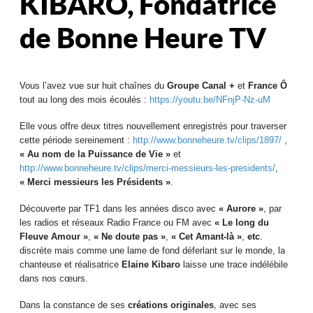
KIBARO, Fondatrice
de Bonne Heure TV
Vous l’avez vue sur huit chaînes du
Groupe Canal +
et
France Ô
tout au long des mois écoulés :
https://youtu.be/NFnjP-Nz-uM
Elle vous offre deux titres nouvellement enregistrés pour traverser
cette période sereinement :
http://www.bonneheure.tv/clips/1897/
,
« Au nom de la Puissance de Vie »
et
http://www.bonneheure.tv/clips/merci-messieurs-les-presidents/
,
« Merci messieurs les Présidents »
.
Découverte par TF1 dans les années disco avec
« Aurore »
, par
les radios et réseaux Radio France ou FM avec
« Le long du
Fleuve Amour »
,
« Ne doute pas »
,
« Cet Amant-là »
,
etc
.
discrète mais comme une lame de fond déferlant sur le monde, la
chanteuse et réalisatrice
Elaine Kibaro
laisse une trace indélébile
dans nos cœurs.
Dans la constance de ses
créations originales
, avec ses