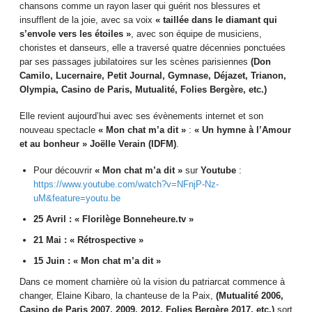
chansons comme un rayon laser qui guérit nos blessures et
insufflent de la joie, avec sa voix
« taillée dans le diamant qui
s’envole vers les étoiles »
, avec son équipe de musiciens,
choristes et danseurs, elle a traversé quatre décennies ponctuées
par ses passages jubilatoires sur les scènes parisiennes
(Don
Camilo, Lucernaire, Petit Journal, Gymnase, Déjazet, Trianon,
Olympia, Casino de Paris, Mutualité, Folies Bergère, etc.)
Elle revient aujourd’hui avec ses évènements internet et son
nouveau spectacle
« Mon chat m’a dit »
:
« Un hymne à l’Amour
et au bonheur » Joëlle Verain (IDFM)
.
Pour découvrir
« Mon chat m’a dit »
sur
Youtube
:
https://www.youtube.com/watch?v=NFnjP-Nz-
uM&feature=youtu.be
25 Avril : « Florilège Bonneheure.tv »
21 Mai : « Rétrospective »
15 Juin : « Mon chat m’a dit »
Dans ce moment charnière où la vision du patriarcat commence à
changer, Elaine Kibaro, la chanteuse de la Paix,
(Mutualité 2006,
Casino de Paris 2007, 2009, 2012, Folies Bergère 2017, etc.)
sort