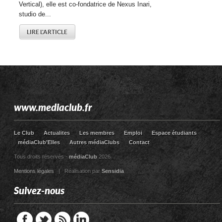
Vertical), elle est co-fondatrice de Nexus Inari,
studio de...
LIRE L'ARTICLE
www.mediaclub.fr
Le Club
Actualites
Les membres
Emploi
Espace étudiants
médiaClub’Elles
Autres médiaClubs
Contact
Tous droits réservés -
médiaClub
2026
Mentions légales
| Réalisation par
Sensidia
Suivez-nous