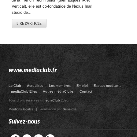
de la French Tech Toulon (thématiques IA et
Vertical), elle est co-fondatrice de Nexus Inari,
studio de...
LIRE L'ARTICLE
www.mediaclub.fr
Le Club
Actualites
Les membres
Emploi
Espace étudiants
médiaClub’Elles
Autres médiaClubs
Contact
Tous droits réservés -
médiaClub
2026
Mentions légales
| Réalisation par
Sensidia
Suivez-nous