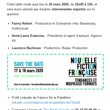
Cette table ronde aura lieu le
18 mars 2020
, de
11h45 à 13h
, et
sera aussi animée par d’autres
intervenantes expertes
sur la
question :
Fanny Robert
: Productrice et Scénariste chez Beaubourg
Audiovisuel
Anne-Laure Estarziau
: Présidente et agent d’auteurs, Agence
4A
Laurence Bachman
: Productrice, Barjac Production
Profil Linkedin de Fabrice De la Patellière :
linkedin.com/in/fabrice-de-la-patellière-6a731a34
Contactez l’équipe de
The Media Faculty
au
01 43 55 00 40
ou