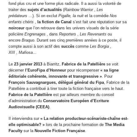
fond plus cru et une forme plus radicale. Il a aussi la volonté de
traiter des
sujets d’actualités
(
Rainbow Warrior
,
Les
prédateurs
…). Si on exclut
Pigalle, la nuit
et la comédie
Nos
enfants chéris
,
la fiction de Canal
s’est fait une réputation sur sa
noirceur
que l’on retrouve dans les univers visuels de la série
policière
Engrenages
, dans
Reporters
,
Les Revenants
ou
encore
Braquo.
Durant ses cinq premières années à ce poste, il
compte aussi à son actif des
succès
comme
Les Borgia
,
XIII
,
Mafiosa…
Le
23 janvier 2013
à Biarritz,
Fabrice de la Patellière
se voit
décerner
l’EuroFipa d’Honneur
pour récompenser
« sa ligne
éditoriale cohérente, innovante et transgressive »
. Pour
François Sauvagnargues,
délégué général du Fipa
, Fabrice de la
Patellière a contribué à tirer toute la fiction française vers le haut.
Fabrice de la Patellière
est par ailleurs membre du conseil
d’administration du
Conservatoire Européen d’Ecriture
Audiovisuelle (CEEA)
.
Il interviendra sur
« La relation producteur-scénariste-chaîne est-
elle optimisable? »
lors de la prochaine formation de
The Media
Faculty
sur la
Nouvelle Fiction Française
.