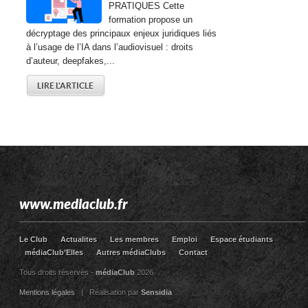
PRATIQUES Cette
formation propose un
décryptage des principaux enjeux juridiques liés
à l’usage de l’IA dans l’audiovisuel : droits
d’auteur, deepfakes,...
LIRE L'ARTICLE
www.mediaclub.fr
Le Club
Actualites
Les membres
Emploi
Espace étudiants
médiaClub’Elles
Autres médiaClubs
Contact
Tous droits réservés -
médiaClub
2026
Mentions légales
| Réalisation par
Sensidia