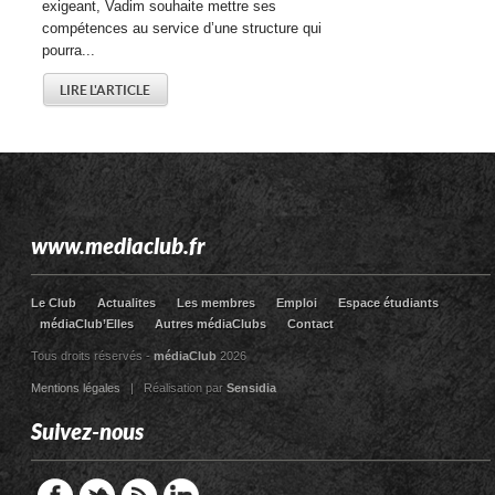
exigeant, Vadim souhaite mettre ses
compétences au service d’une structure qui
pourra...
LIRE L'ARTICLE
www.mediaclub.fr
Le Club
Actualites
Les membres
Emploi
Espace étudiants
médiaClub’Elles
Autres médiaClubs
Contact
Tous droits réservés -
médiaClub
2026
Mentions légales
| Réalisation par
Sensidia
Suivez-nous