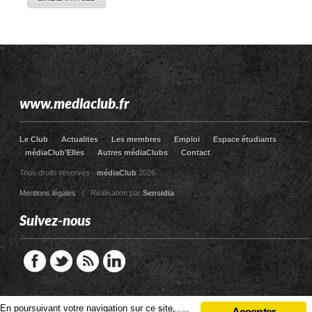
www.mediaclub.fr
Le Club
Actualites
Les membres
Emploi
Espace étudiants
médiaClub’Elles
Autres médiaClubs
Contact
Tous droits réservés -
médiaClub
2026
Mentions légales
| Réalisation par
Sensidia
Suivez-nous
En poursuivant votre navigation sur ce site,
En poursuivant votre navigation sur ce site,