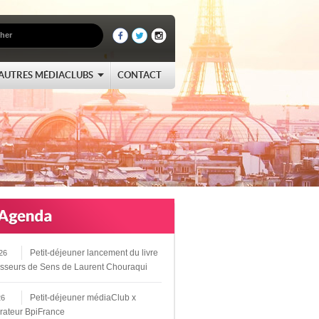
AUTRES MÉDIACLUBS
CONTACT
Petit-déjeuner lancement du livre
26
sseurs de Sens de Laurent Chouraqui
Petit-déjeuner médiaClub x
26
rateur BpiFrance