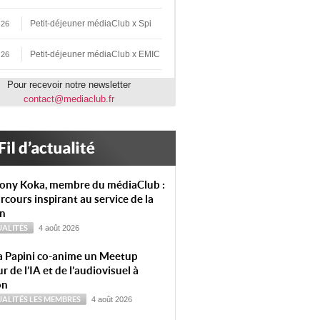
Petit-déjeuner médiaClub x Spi
 26
Petit-déjeuner médiaClub x EMIC
 26
Pour recevoir notre newsletter
contact@mediaclub.fr
ony Koka, membre du médiaClub :
rcours inspirant au service de la
on
ALITÉS
4 août 2026
a Papini co-anime un Meetup
r de l’IA et de l’audiovisuel à
on
ALITÉS
LES MEMBRES
4 août 2026