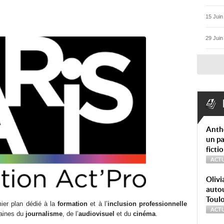
15 Juin
29 Juin
Anth
un pa
ficti
ACTU
Olivi
autou
Toul
ier plan dédié à la
formation
et à l’
inclusion professionnelle
ACTU
aines du
journalisme
, de l’
audiovisuel
et du
cinéma
.