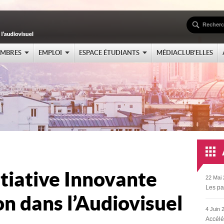
EMBRES
EMPLOI
ESPACE ÉTUDIANTS
MÉDIACLUB’ELLES
itiative Innovante
22 Mai 
Les pa
on dans l’Audiovisuel
4 Juin 
Accélé