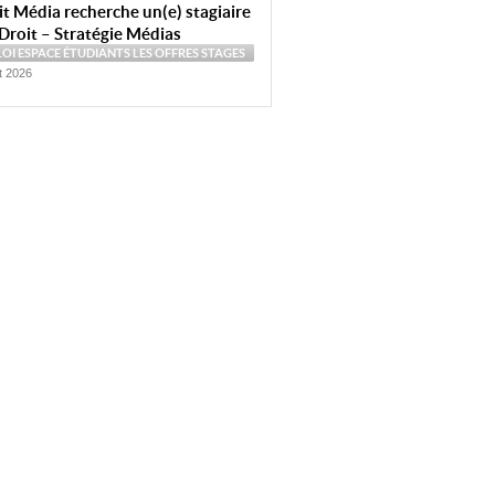
t Média recherche un(e) stagiaire
Droit – Stratégie Médias
LOI
ESPACE ÉTUDIANTS
LES OFFRES
STAGES
et 2026