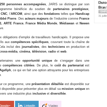
Dutoi
250 personnes accompagnées
, JARIS se distingue par son
Bras 
ogramme bénéficie du soutien de
partenaires prestigieux
,
EMP
e
CNC
, l’
ARCOM
, ainsi que des
fondations
telles que
Handicap
31 juill
Abbé Pierre
. Des
acteurs majeurs
de l’industrie comme
France
1
,
ARTE France
,
France Média Monde
,
Médiawan
et
Newen
ve.
obligations d’emploi de travailleurs handicapés. Il propose une
fils aux
compétences spécifiques
, couvrant toute la chaîne de
Cela inclut des
journalistes
, des
techniciens
en production et
cross-média
,
cinéma
,
télévision
,
radio
et
web
.
artenaires une
opportunité unique
de s’engager dans une
de
compétences ciblées
. De plus, le
coût du partenariat
est
Agefiph
, ce qui en fait une option attrayante pour les entreprises
e
.
 sur ce programme, une
présentation détaillée
est disponible sur
 disponible pour présenter plus en détail sa
mission unique
en
nvers une industrie plus
inclusive
et
diversifiée
.