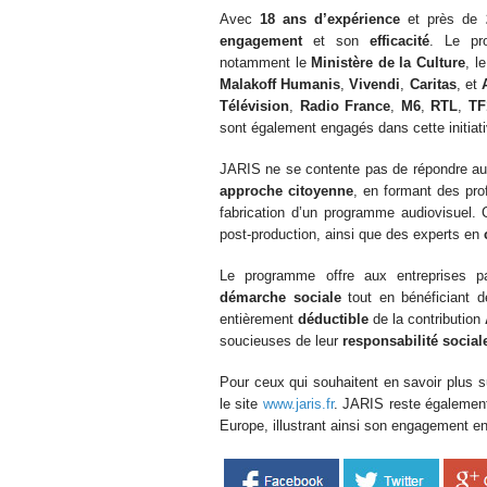
Avec
18 ans d’expérience
et près de
engagement
et son
efficacité
. Le pr
notamment le
Ministère de la Culture
, l
Malakoff Humanis
,
Vivendi
,
Caritas
, et
Télévision
,
Radio France
,
M6
,
RTL
,
TF
sont également engagés dans cette initiati
JARIS ne se contente pas de répondre aux 
approche citoyenne
, en formant des pro
fabrication d’un programme audiovisuel. 
post-production, ainsi que des experts en
Le programme offre aux entreprises p
démarche sociale
tout en bénéficiant 
entièrement
déductible
de la contribution
soucieuses de leur
responsabilité social
Pour ceux qui souhaitent en savoir plus
le site
www.jaris.fr
. JARIS reste également
Europe, illustrant ainsi son engagement e