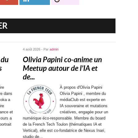
ER
4 août 2026 - Par
admin
 du
Olivia Papini co-anime un
s
Meetup autour de l’IA et
de...
ire
À propos d'Olivia Papini
ère dans
Olivia Papini , membre du
Koka a
médiaClub est experte en
ire
IA souveraine et mutations
ance et
créatives, engagée pour un
cours a
numérique éco-responsable. Membre du board
ortrait
de la French Tech Toulon (thématiques IA et
Vertical), elle est co-fondatrice de Nexus Inari,
studio de...