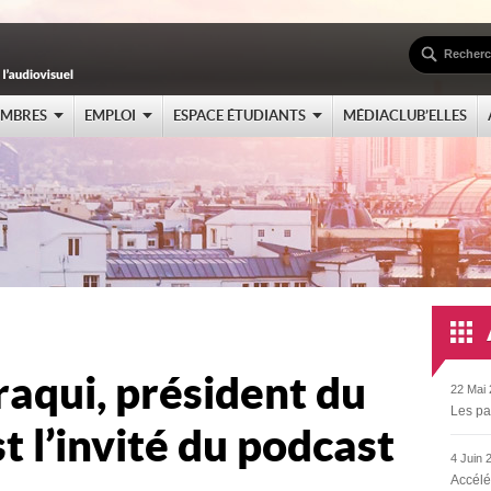
EMBRES
EMPLOI
ESPACE ÉTUDIANTS
MÉDIACLUB’ELLES
aqui, président du
22 Mai 
Les pa
t l’invité du podcast
4 Juin 
Accélé