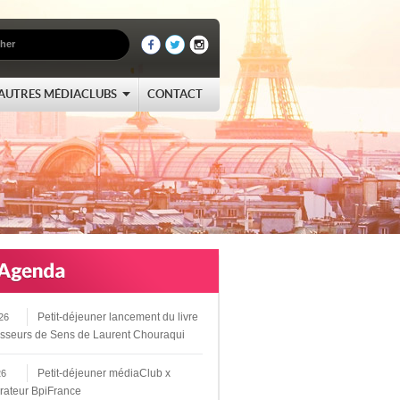
AUTRES MÉDIACLUBS
CONTACT
Petit-déjeuner lancement du livre
26
sseurs de Sens de Laurent Chouraqui
Petit-déjeuner médiaClub x
26
rateur BpiFrance