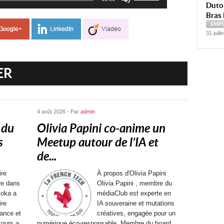
les
Dutoi
flèches
Bras 
haut/bas
EMP
pour
31 juill
augmenter
ou
diminuer
ER
le
volume.
4 août 2026 - Par
admin
 du
Olivia Papini co-anime un
s
Meetup autour de l’IA et
de...
ire
À propos d'Olivia Papini
ère dans
Olivia Papini , membre du
Koka a
médiaClub est experte en
ire
IA souveraine et mutations
ance et
créatives, engagée pour un
cours a
numérique éco-responsable. Membre du board