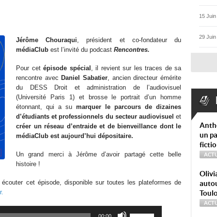
15 Juin
29 Juin
Jérôme Chouraqui
, président et co-fondateur du
médiaClub
est l’invité du podcast
Rencontres.
Pour cet
épisode spécial
, il revient sur les traces de sa
rencontre avec
Daniel Sabatier
, ancien directeur émérite
du DESS Droit et administration de l’audiovisuel
(Université Paris 1) et brosse le portrait d’un homme
étonnant, qui a su
marquer le parcours de dizaines
d’étudiants et professionnels du secteur audiovisuel
et
Anth
créer un réseau d’entraide et de bienveillance dont le
un pa
médiaClub est aujourd’hui dépositaire.
ficti
Un grand merci à Jérôme d’avoir partagé cette belle
ACTU
histoire !
Olivi
écouter cet épisode, disponible sur toutes les plateformes de
autou
r
.
Toul
ACTU
Utilisez
00:00