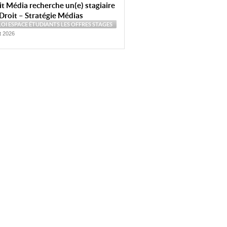
t Média recherche un(e) stagiaire
Droit – Stratégie Médias
LOI
ESPACE ÉTUDIANTS
LES OFFRES
STAGES
et 2026