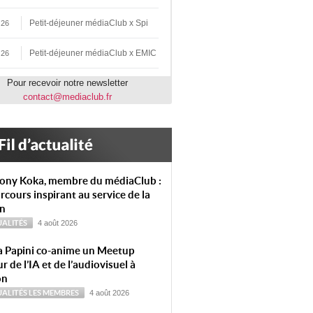
Petit-déjeuner médiaClub x Spi
 26
Petit-déjeuner médiaClub x EMIC
 26
Pour recevoir notre newsletter
contact@mediaclub.fr
ony Koka, membre du médiaClub :
rcours inspirant au service de la
on
ALITÉS
4 août 2026
a Papini co-anime un Meetup
r de l’IA et de l’audiovisuel à
on
ALITÉS
LES MEMBRES
4 août 2026