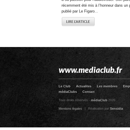
récemment été mis à l’honneur dans un p
publié par Le Figaro...
LIRE L'ARTICLE
www.mediaclub.fr
Le Club
Actualites
Les membres
Emp
médiaClubs
Contact
Tous droits réservés -
médiaClub
2026
Mentions légales
| Réalisation par
Sensidia