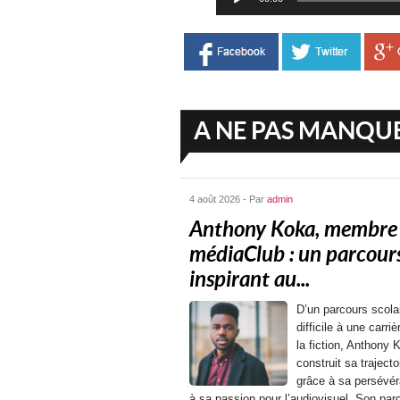
audio
A NE PAS MANQU
4 août 2026 - Par
admin
Anthony Koka, membre
médiaClub : un parcour
inspirant au...
D’un parcours scola
difficile à une carri
la fiction, Anthony 
construit sa trajecto
grâce à sa persévér
à sa passion pour l’audiovisuel. Son par