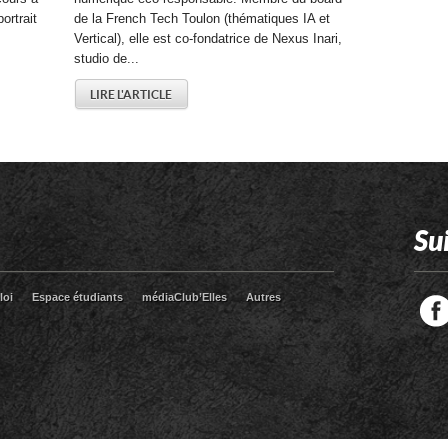
ortrait
de la French Tech Toulon (thématiques IA et
Vertical), elle est co-fondatrice de Nexus Inari,
studio de...
LIRE L'ARTICLE
Su
loi
Espace étudiants
médiaClub’Elles
Autres
Facebook
Twitter
RSS
LinkedIn