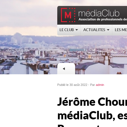
LE CLUB
ACTUALITES
LES M
Publié le 30 août 2022 - Par
admin
Jérôme Chour
médiaClub, es