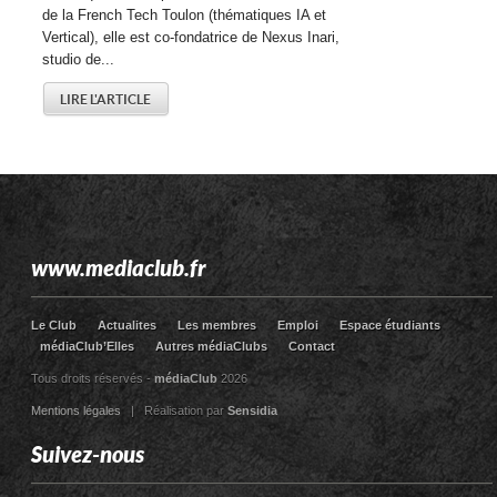
de la French Tech Toulon (thématiques IA et
Vertical), elle est co-fondatrice de Nexus Inari,
studio de...
LIRE L'ARTICLE
www.mediaclub.fr
Le Club
Actualites
Les membres
Emploi
Espace étudiants
médiaClub’Elles
Autres médiaClubs
Contact
Tous droits réservés -
médiaClub
2026
Mentions légales
| Réalisation par
Sensidia
Suivez-nous