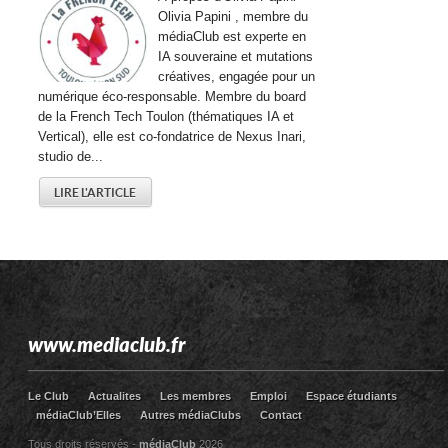
Olivia Papini , membre du
médiaClub est experte en
IA souveraine et mutations
créatives, engagée pour un
numérique éco-responsable. Membre du board
de la French Tech Toulon (thématiques IA et
Vertical), elle est co-fondatrice de Nexus Inari,
studio de...
LIRE L'ARTICLE
www.mediaclub.fr
Le Club
Actualites
Les membres
Emploi
Espace étudiants
médiaClub’Elles
Autres médiaClubs
Contact
Tous droits réservés -
médiaClub
2026