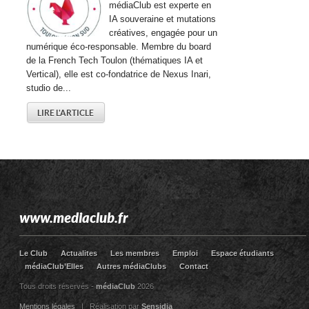
médiaClub est experte en
IA souveraine et mutations
créatives, engagée pour un
numérique éco-responsable. Membre du board
de la French Tech Toulon (thématiques IA et
Vertical), elle est co-fondatrice de Nexus Inari,
studio de...
LIRE L'ARTICLE
www.mediaclub.fr
Le Club
Actualites
Les membres
Emploi
Espace étudiants
médiaClub’Elles
Autres médiaClubs
Contact
Tous droits réservés -
médiaClub
2026
Mentions légales
| Réalisation par
Sensidia