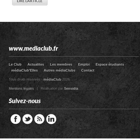
LIRE L'ARTICLE
www.mediaclub.fr
Le Club
Actualites
Les membres
Emploi
Espace étudiants
médiaClub’Elles
Autres médiaClubs
Contact
Tous droits réservés -
médiaClub
2026
Mentions légales
| Réalisation par
Sensidia
Suivez-nous