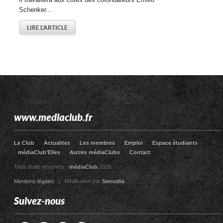
Schenker...
LIRE L'ARTICLE
www.mediaclub.fr
Le Club
Actualites
Les membres
Emploi
Espace étudiants
médiaClub’Elles
Autres médiaClubs
Contact
Tous droits réservés -
médiaClub
2026
Mentions légales
| Réalisation par
Sensidia
Suivez-nous