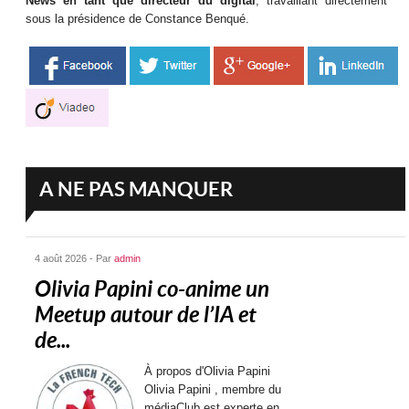
News en tant que directeur du digital
, travaillant directement
sous la présidence de Constance Benqué.
A NE PAS MANQUER
4 août 2026 - Par
admin
Olivia Papini co-anime un
Meetup autour de l’IA et
de...
À propos d'Olivia Papini
Olivia Papini , membre du
médiaClub est experte en