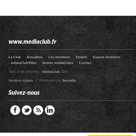
www.mediaclub.fr
Le Club
Actualites
Les membres
Emploi
Espace étudiants
médiaClub’Elles
Autres médiaClubs
Contact
Tous droits réservés -
médiaClub
2026
Mentions légales
| Réalisation par
Sensidia
Suivez-nous