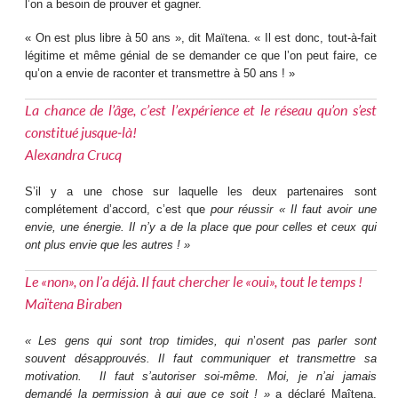
l’on a besoin de prouver et gagner.
« On est plus libre à 50 ans », dit Maïtena. « Il est donc, tout-à-fait
légitime et même génial de se demander ce que l’on peut faire, ce
qu’on a envie de raconter et transmettre à 50 ans ! »
La chance de l’âge, c
’
est l
’
expérience et le réseau qu’on s’est
constitué jusque-là !
Alexandra Crucq
S’il y a une chose sur laquelle les deux partenaires sont
complétement d’accord, c’est que
pour réussir
« Il faut avoir une
envie, une énergie. Il n’y a de la place que pour celles et ceux qui
ont plus envie que les autres ! »
Le « non », on l
’
a déjà. Il faut chercher le « oui », tout le temps !
Maïtena Biraben
« Les gens qui sont trop timides, qui n
’
osent pas parler sont
souvent désapprouvés. Il faut communiquer et transmettre sa
motivation. Il faut s’autoriser soi-même. Moi, je n’ai jamais
demandé la permission à qui que ce soit ! »
a déclaré Maîtena,