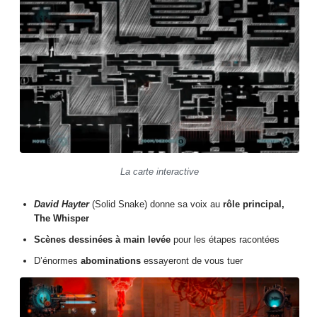
La carte interactive
David Hayter
(Solid Snake) donne sa voix au
rôle principal,
The Whisper
Scènes dessinées à main levée
pour les étapes racontées
D’énormes
abominations
essayeront de vous tuer