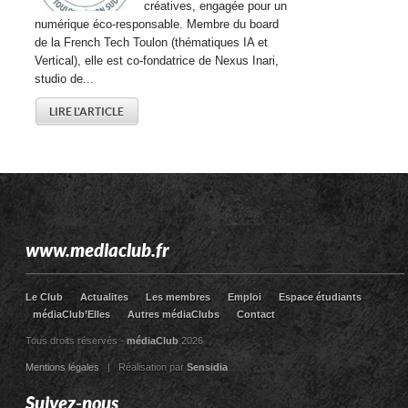
créatives, engagée pour un
numérique éco-responsable. Membre du board
de la French Tech Toulon (thématiques IA et
Vertical), elle est co-fondatrice de Nexus Inari,
studio de...
LIRE L'ARTICLE
www.mediaclub.fr
Le Club
Actualites
Les membres
Emploi
Espace étudiants
médiaClub’Elles
Autres médiaClubs
Contact
Tous droits réservés -
médiaClub
2026
Mentions légales
| Réalisation par
Sensidia
Suivez-nous