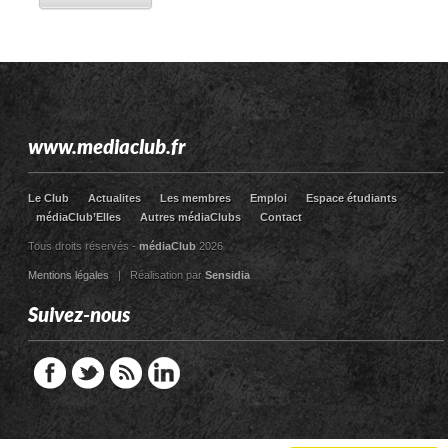
www.mediaclub.fr
Le Club
Actualites
Les membres
Emploi
Espace étudiants
médiaClub’Elles
Autres médiaClubs
Contact
Tous droits réservés -
médiaClub
2026
Mentions légales
| Réalisation par
Sensidia
Suivez-nous