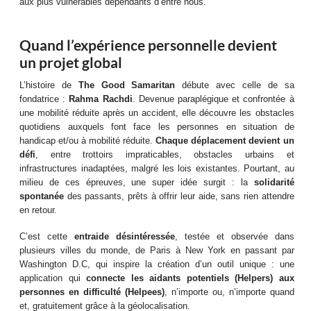
aux plus vulnérables dépendants d’entre nous.
Quand l’expérience personnelle devient
un projet global
L’histoire de
The Good Samaritan
débute avec celle de sa
fondatrice :
Rahma Rachdi
. Devenue paraplégique et confrontée à
une mobilité réduite après un accident, elle découvre les obstacles
quotidiens auxquels font face les personnes en situation de
handicap et/ou à mobilité réduite.
Chaque déplacement devient un
défi
, entre trottoirs impraticables, obstacles urbains et
infrastructures inadaptées, malgré les lois existantes. Pourtant, au
milieu de ces épreuves, une super idée surgit : la
solidarité
spontanée
des passants, prêts à offrir leur aide, sans rien attendre
en retour.
C’est cette
entraide désintéressée
, testée et observée dans
plusieurs villes du monde, de Paris à New York en passant par
Washington D.C, qui inspire la création d’un outil unique : une
application qui
connecte les aidants potentiels (Helpers) aux
personnes en difficulté (Helpees)
, n’importe ou, n’importe quand
et, gratuitement grâce à la géolocalisation.