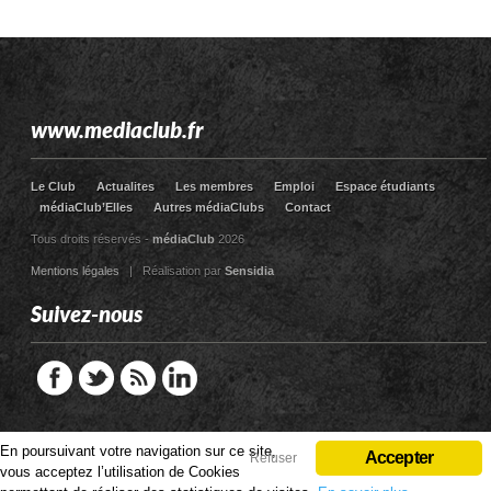
www.mediaclub.fr
Le Club
Actualites
Les membres
Emploi
Espace étudiants
médiaClub’Elles
Autres médiaClubs
Contact
Tous droits réservés -
médiaClub
2026
Mentions légales
| Réalisation par
Sensidia
Suivez-nous
En poursuivant votre navigation sur ce site,
En poursuivant votre navigation sur ce site,
Accepter
Accepter
Refuser
Refuser
vous acceptez l’utilisation de Cookies
vous acceptez l’utilisation de Cookies