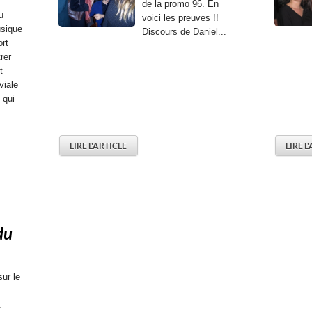
de la promo 96. En
u
voici les preuves !!
sique
Discours de Daniel...
ort
rer
t
viale
 qui
s
LIRE L'ARTICLE
LIRE L
du
sur le
.