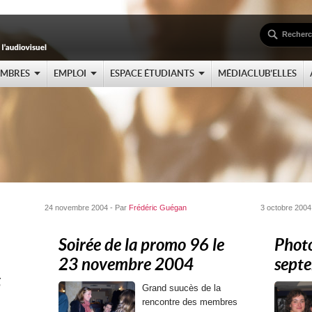
EMBRES
EMPLOI
ESPACE ÉTUDIANTS
MÉDIACLUB’ELLES
24 novembre 2004 - Par
Frédéric Guégan
3 octobre 2004
Soirée de la promo 96 le
Photo
23 novembre 2004
septe
S
Grand suucès de la
rencontre des membres