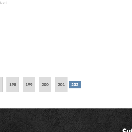
tact
.
198
199
200
201
202
Su