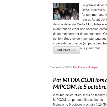
Le premier diner d
DESS Secteur Mu
fut somme toute f
reussi. Avant d'ent
dans le detail du Media Club, l'idee etai
avant tout de creer une occasion convi
de se rencontrer et de se presenter. Ce
est loin d'etre evident compte tenu des
imperatifs de chacun (en particulier, le
concerts...). Mais nous y sommes...
LIRE L'ARTICLE
18 septembre 2004 - Par
Frédéric Guégan
Pot MEDIA CLUB lors 
MIPCOM, le 5 octobre
A toutes celles et ceux qui se rendent 
MIPCOM, un pot aura lieu au bar du
Majestic le 5 octobre prochain à 19h30