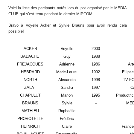
Voici la liste des partipants notés lors du pot organisé par le MEDIA
CLUB qui s’est tenu pendant le dernier MIPCOM.
Bravo à Voyelle Acker et Sylvie Brauns pour avoir rendu cela
possible!
ACKER
Voyelle
2000
BADACHE
Guy
1988
FREJACQUES
Adrienne
1986
Art
HEBRARD
Marie-Laure
1992
Ellipse
NORTH
Alexandra
1998
TV F
ZALAT
Sandra
1997
C
CHAPULUT
Marion
1995
Productri
BRAUNS
Sylvie
–
MED
MATHIEU
Raphaëlle
PROVOTELLE
Frédéric
HEINRICH
Claire
France