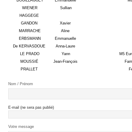
BOUILLAGUET
Emmanuelle
Ma
WIENER
Sullian
HAGGEGE
GANDON
Xavier
MARRACHE
Aline
ERBSMANN
Emmanuelle
De KERVASDOUE
Anna-Laure
LE PRADO
Yann
M5 Eur
MOUSSIÉ
Jean-François
Fami
PRALLET
F
Nom / Prénom
E-mail (ne sera pas publié)
Votre message