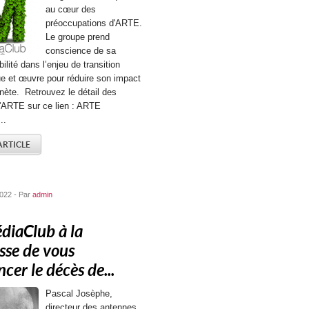
au cœur des
préoccupations d'ARTE.
Le groupe prend
conscience de sa
ilité dans l’enjeu de transition
e et œuvre pour réduire son impact
anète. Retrouvez le détail des
d'ARTE sur ce lien : ARTE
..
'ARTICLE
022 - Par
admin
diaClub à la
esse de vous
cer le décès de...
Pascal Josèphe,
directeur des antennes