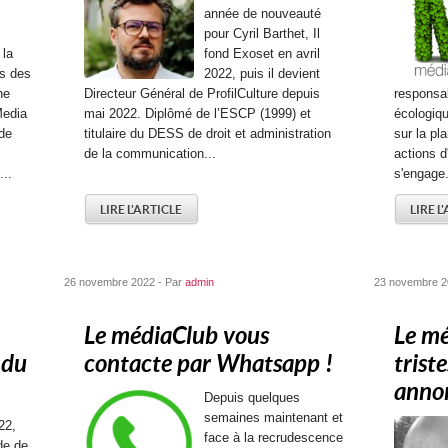
année de nouveauté
pour Cyril Barthet, Il
 la
fond Exoset en avril
rs des
2022, puis il devient
ne
Directeur Général de ProfilCulture depuis
responsab
Media
mai 2022. Diplômé de l’ESCP (1999) et
écologiqu
 de
titulaire du DESS de droit et administration
sur la pl
de la communication...
actions 
...
s'engage.
LIRE L'ARTICLE
LIRE L
26 novembre 2022 - Par
admin
23 novembre 2
Le médiaClub vous
Le mé
 du
contacte par Whatsapp !
trist
annon
Depuis quelques
semaines maintenant et
22,
face à la recrudescence
de de