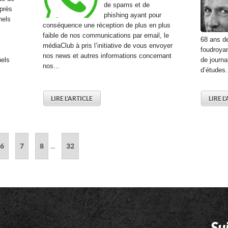
de spams et de
uprès
phishing ayant pour
nels
conséquence une réception de plus en plus
faible de nos communications par email, le
68 ans de
médiaClub à pris l’initiative de vous envoyer
foudroyan
nos news et autres informations concernant
nels
de journal
nos...
d’études.
LIRE L'ARTICLE
LIRE L
6
7
8
...
32
Su