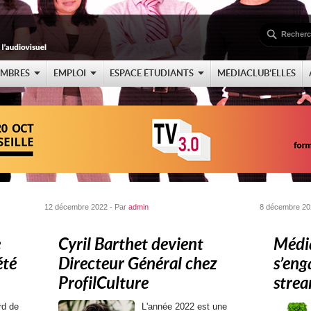
EMBRES
EMPLOI
ESPACE ÉTUDIANTS
MÉDIACLUB’ELLES
12 décembre 2022 - Par
admin
8 décembre 20
e
Cyril Barthet devient
Médi
été
Directeur Général chez
s’eng
ProfilCulture
strea
rd de
L'année 2022 est une