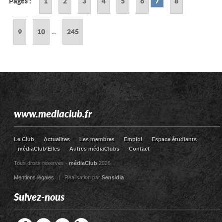
Pages :
1
2
3
4
5
6
7
8
9
10
...
245
www.mediaclub.fr
Le Club
Actualites
Les membres
Emploi
Espace étudiants
médiaClub’Elles
Autres médiaClubs
Contact
Tous droits réservés -
médiaClub
2026
Mentions légales
| Réalisation par
Sensidia
Suivez-nous