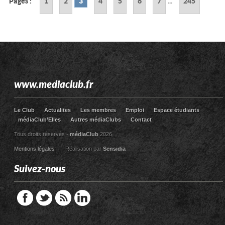
Pages :
1
2
3
4
5
6
7
...
245
www.mediaclub.fr
Le Club
Actualites
Les membres
Emploi
Espace étudiants
médiaClub’Elles
Autres médiaClubs
Contact
Tous droits réservés -
médiaClub
2026
Mentions légales
| Réalisation par
Sensidia
Suivez-nous