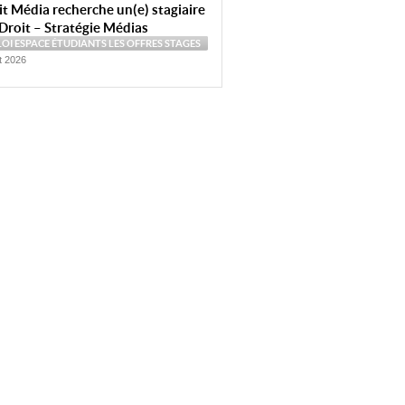
t Média recherche un(e) stagiaire
Droit – Stratégie Médias
LOI
ESPACE ÉTUDIANTS
LES OFFRES
STAGES
et 2026