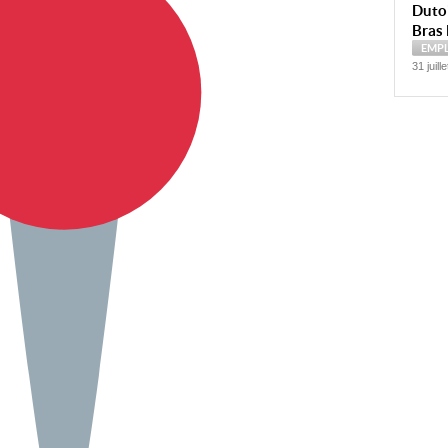
Dutoi
Bras 
EMP
31 juill