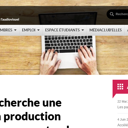
EMBRES
EMPLOI
ESPACE ÉTUDIANTS
MÉDIACLUB’ELLES
echerche une
22 Mai 
Les pa
n production
4 Juin 
Accélé