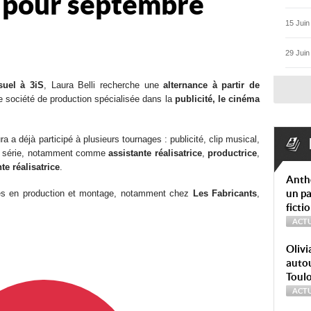
e pour septembre
15 Juin
29 Juin
suel à 3iS
, Laura Belli recherche une
alternance à partir de
e société de production spécialisée dans la
publicité, le cinéma
 a déjà participé à plusieurs tournages : publicité, clip musical,
et série, notamment comme
assistante réalisatrice
,
productrice
,
te réalisatrice
.
Anth
un pa
ages en production et montage, notamment chez
Les Fabricants
,
ficti
ACTU
Olivi
autou
Toul
ACTU