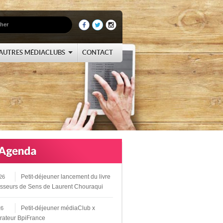
AUTRES MÉDIACLUBS
CONTACT
Petit-déjeuner lancement du livre
26
sseurs de Sens de Laurent Chouraqui
Petit-déjeuner médiaClub x
26
rateur BpiFrance