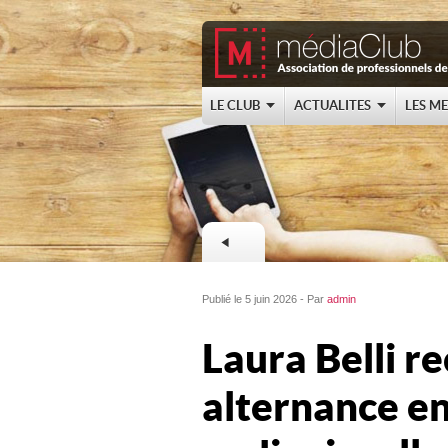
LE CLUB
ACTUALITES
LES M
Publié le 5 juin 2026 - Par
admin
Laura Belli r
alternance e