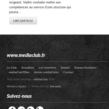
exigeant, Vadim souhaite mettre ses
compétences au service d’une structure qui
pourra...
LIRE L'ARTICLE
www.mediaclub.fr
Le Club
Actualites
Les membres
Emploi
Espace étudiants
médiaClub’Elles
Autres médiaClubs
Contact
Tous droits réservés -
médiaClub
2026
Mentions légales
| Réalisation par
Sensidia
Suivez-nous