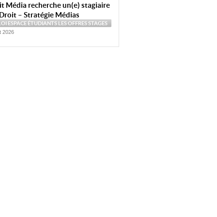
t Média recherche un(e) stagiaire
Droit – Stratégie Médias
LOI
ESPACE ÉTUDIANTS
LES OFFRES
STAGES
et 2026