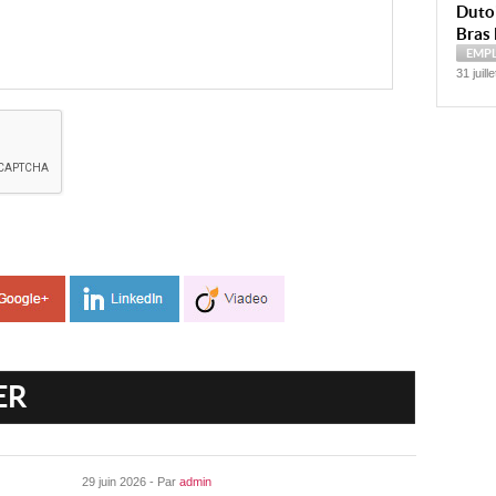
Dutoi
Bras 
EMP
31 juill
ER
29 juin 2026 - Par
admin