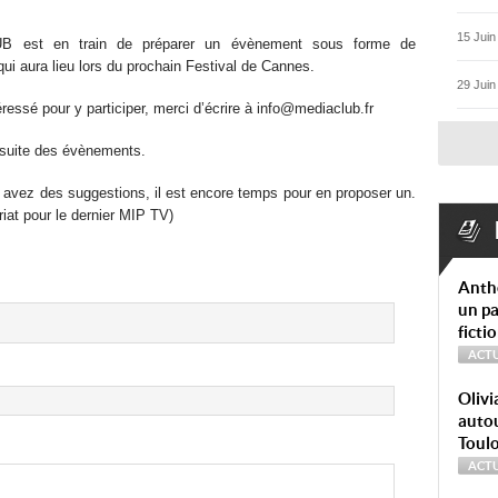
15 Juin
 est en train de préparer un évènement sous forme de
i aura lieu lors du prochain Festival de Cannes.
29 Juin
éressé pour y participer, merci d’écrire à info@mediaclub.fr
 suite des évènements.
us avez des suggestions, il est encore temps pour en proposer un.
riat pour le dernier MIP TV)
Anth
un pa
ficti
ACTU
Olivi
autou
Toul
ACTU