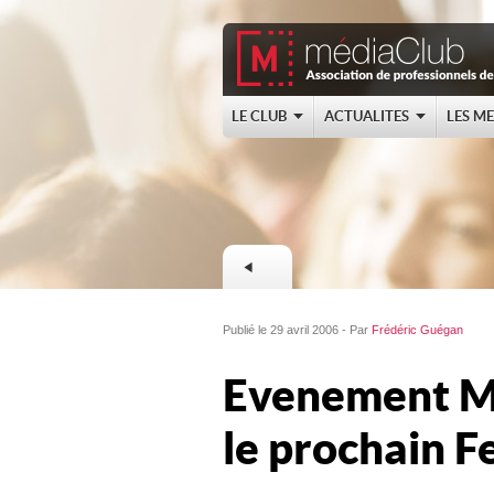
LE CLUB
ACTUALITES
LES M
Publié le 29 avril 2006 - Par
Frédéric Guégan
Evenement M
le prochain F